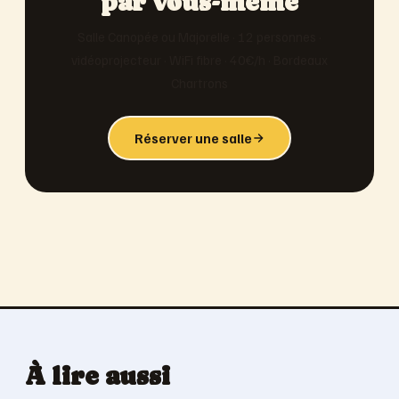
par vous-même
Salle Canopée ou Majorelle · 12 personnes ·
vidéoprojecteur · WiFi fibre · 40€/h · Bordeaux
Chartrons
Réserver une salle
À lire aussi