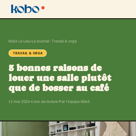
Kōbō Le Lieu
›
Le Journal
› Travail & orga
TRAVAIL & ORGA
5 bonnes raisons de
louer une salle plutôt
que de bosser au café
12 mai 2026
·
4 min de lecture
·
Par l'équipe Kōbō